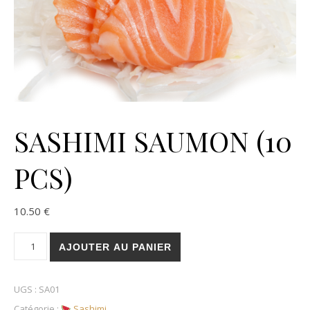
SASHIMI SAUMON (10
PCS)
10.50
€
quantité de SASHIMI SAUMON (10 PCS)
AJOUTER AU PANIER
UGS :
SA01
Catégorie :
Sashimi