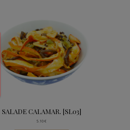
SALADE CALAMAR. [SL03]
5.10
€