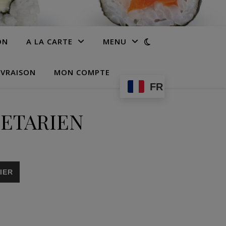
ON
A LA CARTE
MENU
IVRAISON
MON COMPTE
FR
ETARIEN
IEN
IER