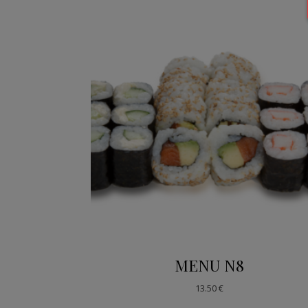
MENU N8
13.50
€