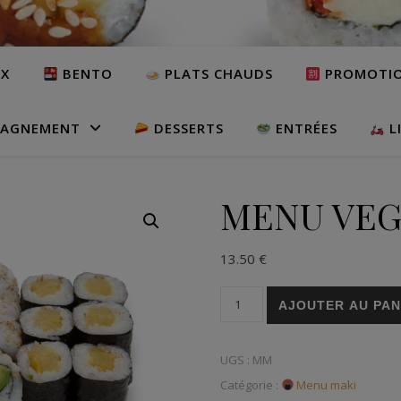
UX
BENTO
PLATS CHAUDS
PROMOTI
AGNEMENT
DESSERTS
ENTRÉES
L
MENU VEG
13.50
€
quantité de MENU VEGETAR
AJOUTER AU PAN
UGS :
MM
Catégorie :
Menu maki