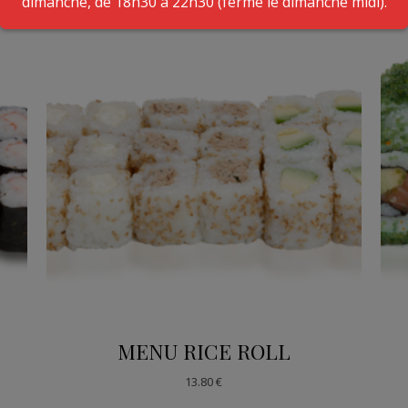
dimanche, de 18h30 à 22h30 (fermé le dimanche midi).
MENU RICE ROLL
13.80
€