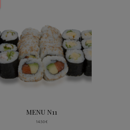
MENU N11
14.50
€