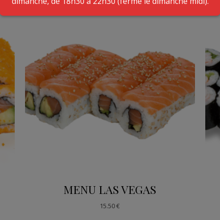
dimanche, de 18h30 à 22h30 (fermé le dimanche midi).
MENU LAS VEGAS
15.50
€