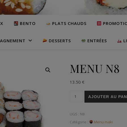
UX
BENTO
PLATS CHAUDS
PROMOTI
AGNEMENT
DESSERTS
ENTRÉES
L
MENU N8
13.50
€
quantité de MENU N8
AJOUTER AU PAN
UGS :
N8
Catégorie :
Menu maki